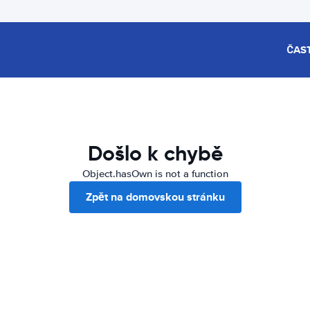
ČAS
Došlo k chybě
Object.hasOwn is not a function
Zpět na domovskou stránku