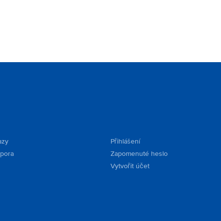
azy
Přihlášení
dpora
Zapomenuté heslo
Vytvořit účet