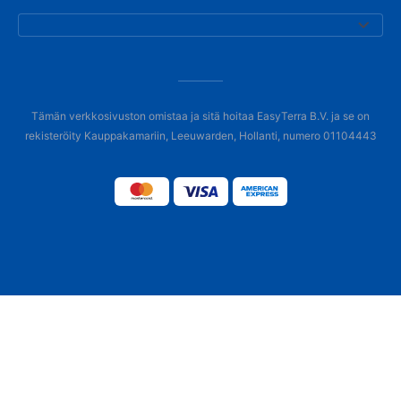
Tämän verkkosivuston omistaa ja sitä hoitaa EasyTerra B.V. ja se on
rekisteröity Kauppakamariin, Leeuwarden, Hollanti, numero 01104443