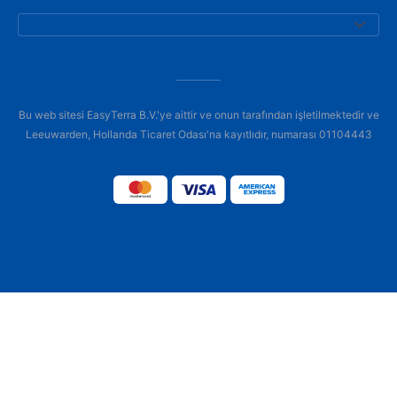
Bu web sitesi EasyTerra B.V.'ye aittir ve onun tarafından işletilmektedir ve
Leeuwarden, Hollanda Ticaret Odası'na kayıtlıdır, numarası 01104443