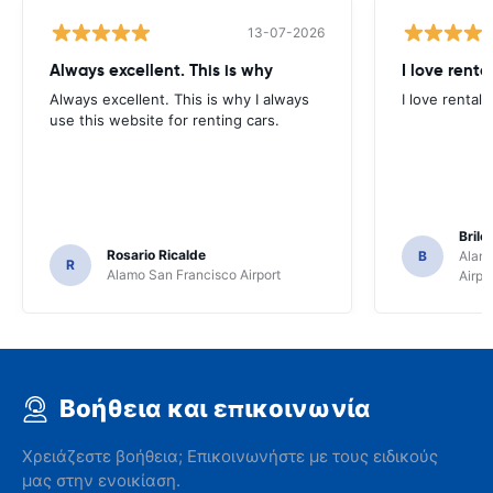
13-07-2026
Always excellent. This is why
I love renta
Always excellent. This is why I always
I love rental 
use this website for renting cars.
Brile
Rosario Ricalde
B
Alamo
R
Alamo San Francisco Airport
Airpo
Βοήθεια και επικοινωνία
Χρειάζεστε βοήθεια; Επικοινωνήστε με τους ειδικούς
μας στην ενοικίαση.