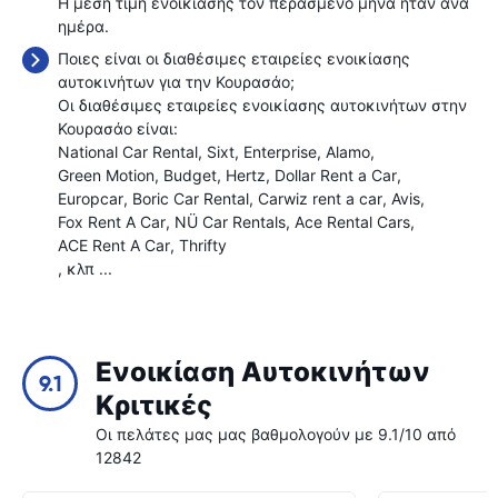
Η μέση τιμή ενοικίασης τον περασμένο μήνα ήταν
ανά
ημέρα.
Ποιες είναι οι διαθέσιμες εταιρείες ενοικίασης
αυτοκινήτων για την Κουρασάο;
Οι διαθέσιμες εταιρείες ενοικίασης αυτοκινήτων στην
Κουρασάο είναι:
National Car Rental
Sixt
Enterprise
Alamo
Green Motion
Budget
Hertz
Dollar Rent a Car
Europcar
Boric Car Rental
Carwiz rent a car
Avis
Fox Rent A Car
NÜ Car Rentals
Ace Rental Cars
ACE Rent A Car
Thrifty
, κλπ ...
Ενοικίαση Αυτοκινήτων
9.1
Κριτικές
Οι πελάτες μας μας βαθμολογούν με 9.1/10 από
12842