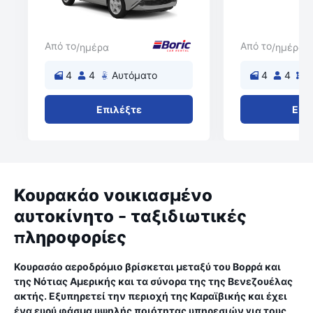
Από το
Από το
/ημέρα
/ημέρα
4
4
Αυτόματο
4
4
Χ
Επιλέξτε
Επι
Κουρακάο νοικιασμένο
αυτοκίνητο - ταξιδιωτικές
πληροφορίες
Κουρασάο αεροδρόμιο βρίσκεται μεταξύ του Βορρά και
της Νότιας Αμερικής και τα σύνορα της της Βενεζουέλας
ακτής. Εξυπηρετεί την περιοχή της Καραϊβικής και έχει
ένα ευρύ φάσμα υψηλής ποιότητας υπηρεσιών για τους