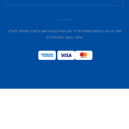
אתר זה הוא בבעלות ומופעל על ידי EasyTerra BV ורשום בלשכת המסחר ליוורדן,
הולנד, מספר 01104443