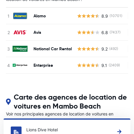
Alamo
8.9
(10701)
Au
Avis
6.8
(7437)
Au
National Car Rental
9.2
(492)
Au
Enterprise
9.1
(2409)
Au
Carte des agences de location de
voitures en Mambo Beach
Voir nos principales agences de location de voitures en
Mambo Beach
Lions Dive Hotel