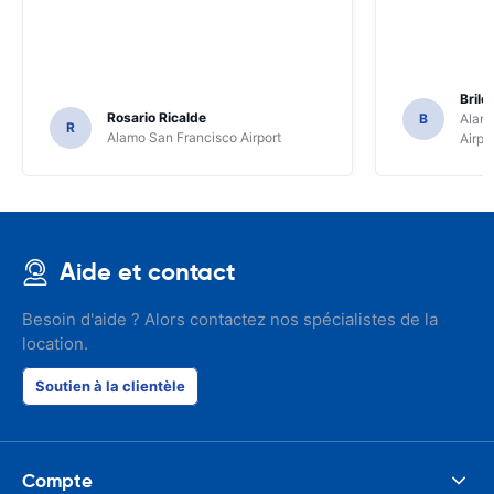
Brile
Rosario Ricalde
B
Alamo
R
Alamo San Francisco Airport
Airpo
Aide et contact
Besoin d'aide ? Alors contactez nos spécialistes de la
location.
Soutien à la clientèle
Compte