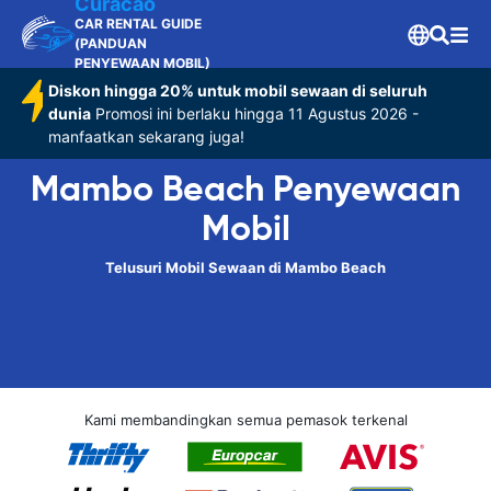
Curacao
CAR RENTAL GUIDE
(PANDUAN
PENYEWAAN MOBIL)
Diskon hingga 20% untuk mobil sewaan di seluruh
dunia
Promosi ini berlaku hingga 11 Agustus 2026 -
manfaatkan sekarang juga!
Mambo Beach Penyewaan
Mobil
Telusuri Mobil Sewaan di Mambo Beach
Kami membandingkan semua pemasok terkenal