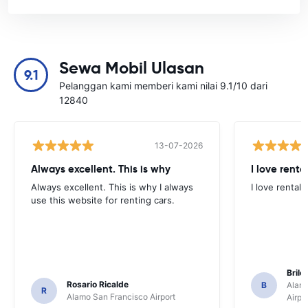
Sewa Mobil Ulasan
9.1
Pelanggan kami memberi kami nilai 9.1/10 dari
12840
13-07-2026
Always excellent. This is why
I love renta
Always excellent. This is why I always
I love rental 
use this website for renting cars.
Brile
Rosario Ricalde
B
Alamo
R
Alamo San Francisco Airport
Airpo