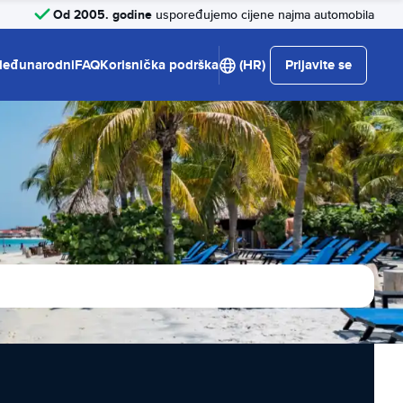
Od 2005. godine
uspoređujemo cijene najma automobila
eđunarodni
FAQ
Korisnička podrška
(HR)
Prijavite se