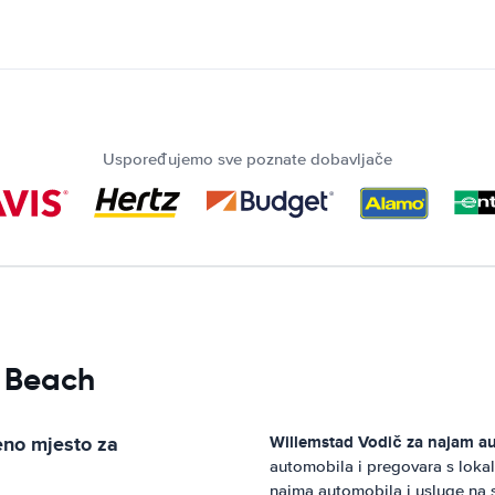
Uspoređujemo sve poznate dobavljače
o Beach
eno mjesto za
Willemstad
Vodič za najam a
automobila i pregovara s lok
najma automobila i usluge na 