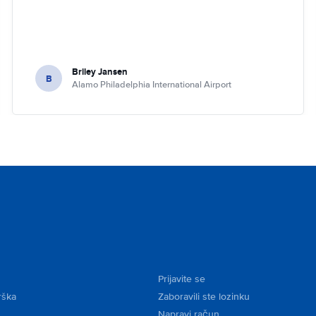
Briley Jansen
B
Alamo Philadelphia International Airport
Prijavite se
rška
Zaboravili ste lozinku
Napravi račun