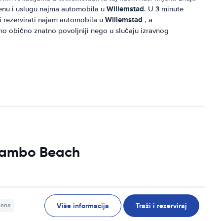
Willemstad
ijenu i uslugu najma automobila u
. U 3 minute
Willemstad
i rezervirati najam automobila u
, a
mo obično znatno povoljniji nego u slučaju izravnog
 Mambo Beach
Više informacija
Traži i rezerviraj
jena