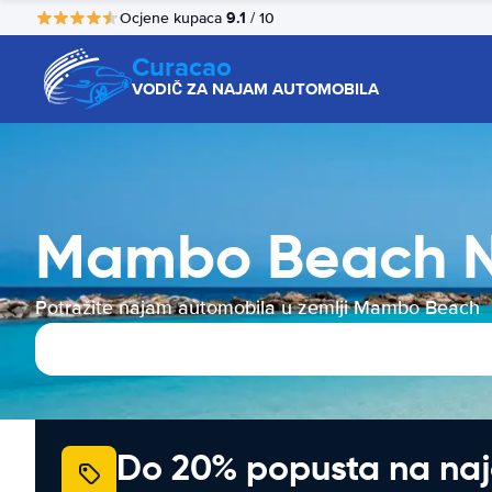
9.1
Ocjene kupaca
/ 10
Curacao
VODIČ ZA NAJAM AUTOMOBILA
Mambo Beach N
Potražite najam automobila u zemlji Mambo Beach
Do 20% popusta na na