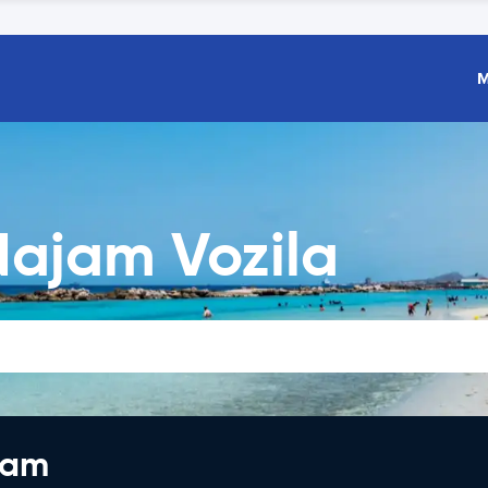
M
ajam Vozila
jam