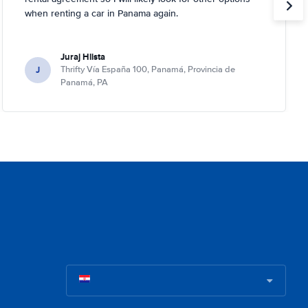
when renting a car in Panama again.
Juraj Hlista
J
Thrifty Vía España 100, Panamá, Provincia de
Panamá, PA