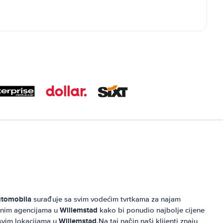
utomobila
surađuje sa svim vodećim tvrtkama za najam
Willemstad
alnim agencijama u
kako bi ponudio najbolje cijene
Willemstad
svim lokacijama u
.Na taj način naši klijenti znaju