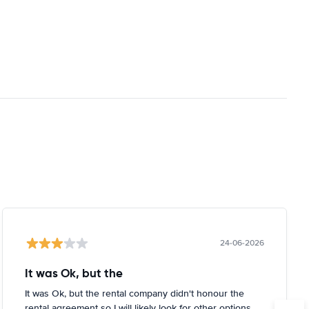
24-06-2026
It was Ok, but the
It was Ok, but the rental company didn't honour the
rental agreement so I will likely look for other options