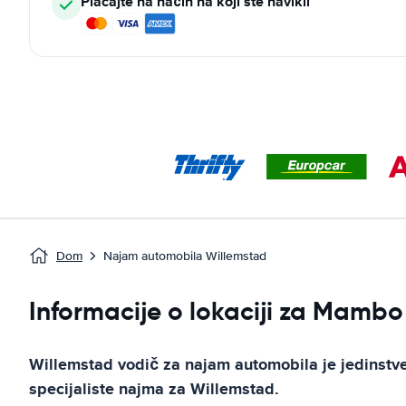
Plaćajte na način na koji ste navikli
Dom
Najam automobila Willemstad
Informacije o lokaciji za Mamb
Willemstad
vodič za najam automobila
je jedinstv
specijaliste najma za
Willemstad
.