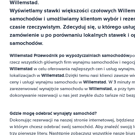
Willemstad
.
Wyświetlamy stawki większości czołowych
Willem
samochodów i umożliwiamy klientom wybór i rez
czasie rzeczywistym. Zdecyduj się, u którego usł
zamówienie u po porównaniu lokalnych stawek i op
samochodów.
Willemstad
Przewodnik po wypożyczalniach samochodów
po
rzecz wszystkich głównych firm wynajmu samochodów i negocj
Willemstad
w celu oferowania najlepszych cen i usług wynaj
Willemstad
lokalizacjach w
.Dzięki temu nasi klienci zawsze wi
Willemstad
ceny i usługi wynajmu samochodu w
. W 3 minuty 
Willemstad
zarezerwować wynajęcie samochodu w
, a przy tym
dokonywanie rezerwacji u nas jest zwykle dużo tańsze niż bez
Gdzie mogę odebrać wynajęty samochód?
Dokonując rezerwacji na naszej stronie internetowej, będzies
w którym chcesz odebrać swój samochód. Aby znaleźć swoją lo
trzy pierwsze litery. Następnie zobaczysz wszystkie nasze biur