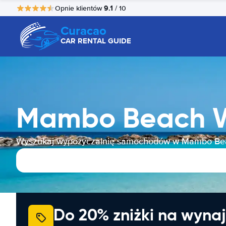
9.1
Opnie klientów
/ 10
Curacao
CAR RENTAL GUIDE
Mambo Beach 
Wyszukaj wypożyczalnię samochodów w Mambo Be
Do 20% zniżki na wyna