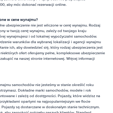
0, aby móc dokonać rezerwacji online.
zone w cene wynajmu?
łne ubezpieczenie nie jest wliczone w cenę wynajmu. Rodzaj
czony w twoją cenę wynajmu, zależy od twojego kraju
której wynajmujesz i od lokalnej wypożyczalni samochodów.
zenie warunków dla wybranej lokalizacji i agencji wynajmu
nie ich, aby dowiedzieć się, który rodzaj ubezpieczenia jest
 niektórych ofert oferujemy pełne, kompleksowe ubezpieczenie
akupić na naszej stronie internetowej. Więcej informacji
ynajmu samochodów nie jesteśmy w stanie określić roku
 otrzymasz. Dokładne marki samochodów, modele i rok
towane i zależą od dostępności. Pojazdy, które widzisz na
 przykładami opartymi na najpopularniejszym we flocie
i. Pojazdy są dostarczane w doskonałym stanie technicznym.
tę, aby zaspokoić potrzeby naszych klientów. Standard