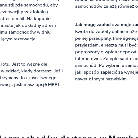
ane zdjęcie samochodu, aby
samochodów zależą również od
ezerwacji przez lokalną
adres e-mail. Na kuponie
Jak mogę zapłacić za moje 
a auta jak dokładny adres i
Kwota do zapłaty online moż
ynajmu samochodów w dniu
pełnej przedpłaty. Inne agenc
jącym rezerwacje.
przyjazdem, a reszta musi być
poproszony o wpłatę depozytu 
internetowej. Zaległe saldo zo
otu. Jest to ważne dla
samochód. Po wybraniu samocho
edzieć, kiedy dotrzesz. Jeśli
jaki sposób zapłacić za wynaj
e trzymany do czasu Twojego
nawet z innym nazwiskim.
rwacji, jeśli masz opcję MEET