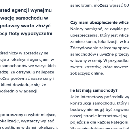
samolotem, możesz wpisać 000
stad
agencji wynajmu
erwację samochodu w
Czy mam ubezpieczenie wlic
ugodawcy warto złożyć
Należy pamiętać, że zwykle pe
cji floty wypożyczalni
ubezpieczenia, który jest wli
zamieszkania, lokalizacji, w 
Zdecydowanie zalecamy sprawd
średniczy w sprzedaży na
samochodów i uważne przeczyta
uje z lokalnymi agencjami w
wliczony w cenę. W przypadku
mu samochodów we wszystkich
zwrotu kosztów, które możesz z
edzą, że otrzymują najlepsze
zobaczysz online.
można porównać nasze ceny i
 klient dowiaduje się, że
Ile lat mają samochody?
pośrednio w agencji.
Jako internetowy pośrednik w
konstrukcji samochodu, który
budowy nie mogą być zagwaran
z poproszony o wybór miejsce,
naszej stronie internetowej są
kalizację, wystarczy wpisać
pojeździe dla każdej kategori
a dostępne w danej lokalizacji.
Starannie dobieramy nasza flo