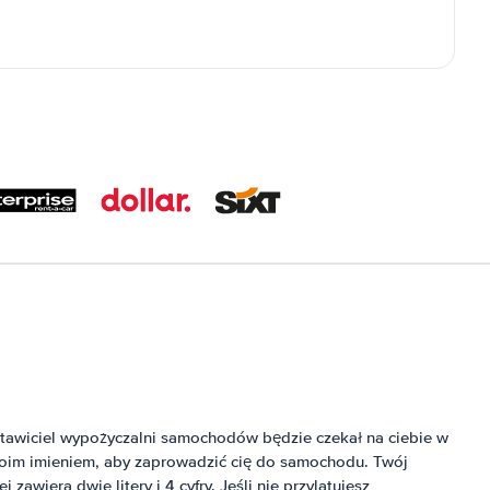
stawiciel wypożyczalni samochodów będzie czekał na ciebie w
twoim imieniem, aby zaprowadzić cię do samochodu. Twój
awiera dwie litery i 4 cyfry. Jeśli nie przylatujesz