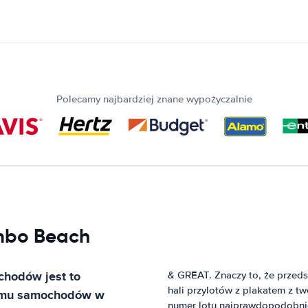
Polecamy najbardziej znane wypożyczalnie
ambo Beach
ochodów
jest to
& GREAT. Znaczy to, że przed
hali przylotów z plakatem z 
ajmu samochodów w
numer lotu najprawdopodobniej z