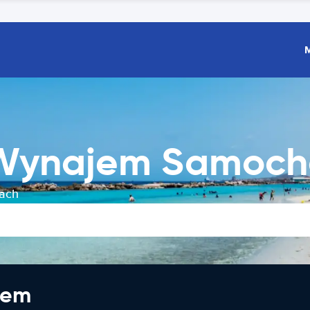
Wynajem Samoc
ach
jem