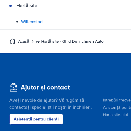
Hartă site
Willemstad
Acasă
🚙 Hartă site - Ghid De Inchirieri Auto
Ajutor și contact
Aveți nevoie de ajutor? Vă rugăm să
Întrebări frecv
contactați specialiștii noștri în închirieri.
Asistență pentr
Harta site-ului
Asistență pentru clienți