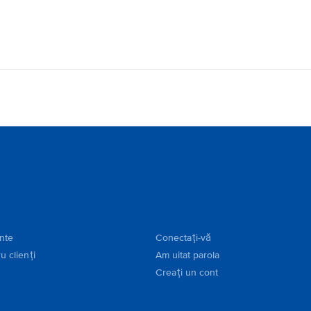
ente
Conectați-vă
u clienți
Am uitat parola
Creați un cont